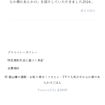
らか鶏のあんかけ」を紹介していただきました2024年
6月30日(日)放送の『行列のできる法律相談所』女性が
続きを読む
愛するベストバイ第3弾・放送内容東京・自由が丘にあ
る...
プライバシーポリシー
特定商取引法に基づく表記
会員規約
© 蔭山樓の通販・お取り寄せ｜フカヒレ・TVで人気のやわらか鶏のあ
んかけごはん
Powered by