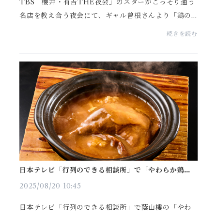
TBS「櫻井・有吉THE夜会」のスターがこっそり通う
名店を教え合う夜会にて、ギャル曽根さんより「鶏の
あんかけご飯」と「フカヒレそば」をご紹介いただき
続きを読む
ました鶏のあんかけご飯は、メディアでも度々取り上
げられ...
日本テレビ「行列のできる相談所」で「やわらか鶏の
あんかけ」をご紹介いただきました
2025/08/20 10:45
日本テレビ「行列のできる相談所」で蔭山樓の「やわ