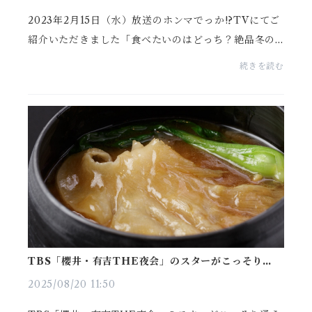
2023年2月15日（水）放送のホンマでっか!?TVにてご
紹介いただきました「食べたいのはどっち？絶品冬の
お取り寄せグルメ対決！」にてギャル曽根さんから蔭
続きを読む
山樓の通販お取り寄せ情報として「やわらか鶏のあん
かけ」...
TBS「櫻井・有吉THE夜会」のスターがこっそり通う
名店を教え合う夜会にてご紹介いただきました
2025/08/20 11:50